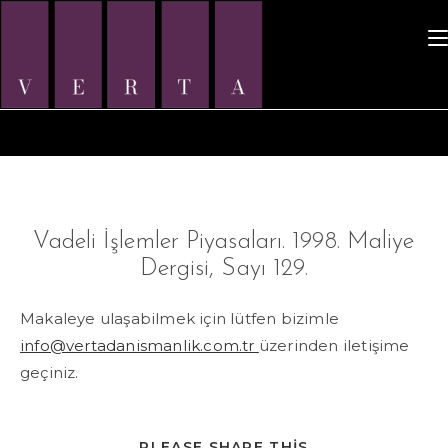
Icerige
ilerle
Vadeli İşlemler Piyasaları. 1998. Maliye
Dergisi, Sayı 129.
Makaleye ulaşabilmek için lütfen bizimle
info@vertadanismanlik.com.tr
üzerinden iletişime
geçiniz.
SHARE
PLEASE SHARE THIS