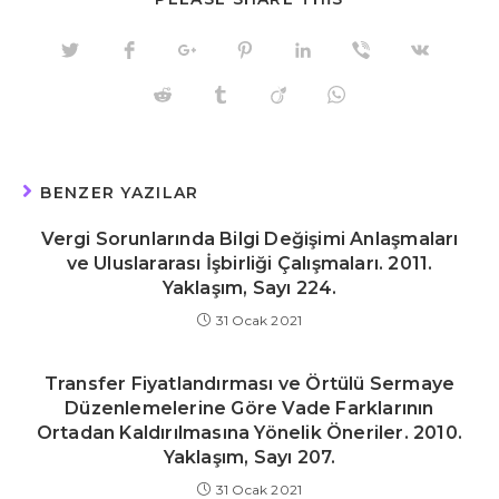
THIS
CONTENT
Opens
Opens
Opens
Opens
Opens
Opens
Opens
in
in
in
in
in
in
in
a
a
a
a
a
a
a
Opens
Opens
Opens
Opens
new
new
new
new
new
new
new
in
in
in
in
window
window
window
window
window
window
window
a
a
a
a
new
new
new
new
window
window
window
window
BENZER YAZILAR
Vergi Sorunlarında Bilgi Değişimi Anlaşmaları
ve Uluslararası İşbirliği Çalışmaları. 2011.
Yaklaşım, Sayı 224.
31 Ocak 2021
Transfer Fiyatlandırması ve Örtülü Sermaye
Düzenlemelerine Göre Vade Farklarının
Ortadan Kaldırılmasına Yönelik Öneriler. 2010.
Yaklaşım, Sayı 207.
31 Ocak 2021