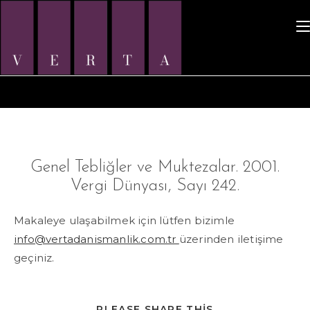
Icerige
ilerle
Genel Tebliğler ve Muktezalar. 2001.
Vergi Dünyası, Sayı 242.
Makaleye ulaşabilmek için lütfen bizimle
info@vertadanismanlik.com.tr
üzerinden iletişime
geçiniz.
SHARE
PLEASE SHARE THIS