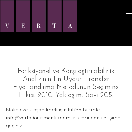
Icerige
ilerle
Fonksiyonel ve Karşılaştırılabilirlik
Analizinin En Uygun Transfer
Fiyatlandırma Metodunun Seçimine
Etkisi. 2010. Yaklaşım, Sayı 205.
Makaleye ulaşabilmek için lütfen bizimle
info@vertadanismanlik.com.tr
üzerinden iletişime
geçiniz.