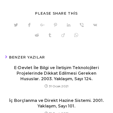
SHARE
PLEASE SHARE THIS
THIS
CONTENT
Opens
Opens
Opens
Opens
Opens
Opens
Opens
in
in
in
in
in
in
in
a
a
a
a
a
a
a
Opens
Opens
Opens
Opens
new
new
new
new
new
new
new
in
in
in
in
window
window
window
window
window
window
window
a
a
a
a
new
new
new
new
window
window
window
window
BENZER YAZILAR
E-Devlet İle Bilgi ve İletişim Teknolojileri
Projelerinde Dikkat Edilmesi Gereken
Hususlar. 2003. Yaklaşım, Sayı 124.
31 Ocak 2021
İç Borçlanma ve Direkt Hazine Sistemi. 2001.
Yaklaşım, Sayı 101.